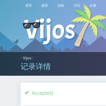
首页
题库
训练
讨论
比赛
/
Vijos
/
记录详情
Accepted