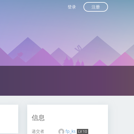
注册
登录
信息
递交者
fp_ks
LV 10