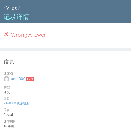
/
Vijos
/
记录详情
Wrong Answer
信息
递交者
xusc_2009
LV 9
类型
递交
题目
P1698 单轨纵帆船
语言
Pascal
递交时间
16 年前