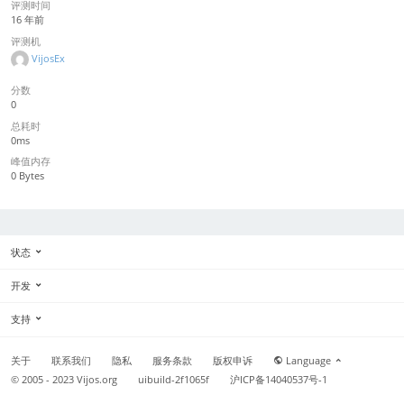
评测时间
16 年前
评测机
VijosEx
分数
0
总耗时
0ms
峰值内存
0 Bytes
状态
开发
支持
关于
联系我们
隐私
服务条款
版权申诉
Language
© 2005 - 2023
Vijos.org
uibuild-2f1065f
沪ICP备14040537号-1