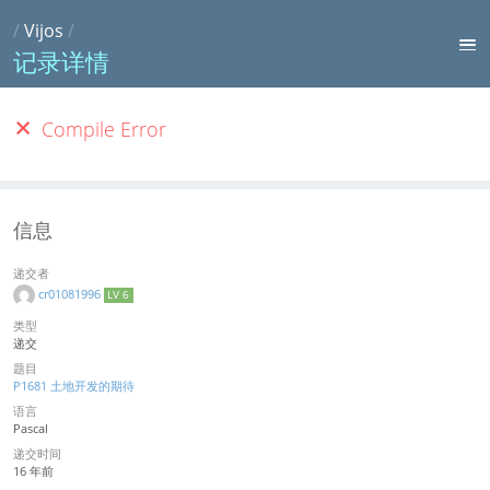
/
Vijos
/
记录详情
Compile Error
信息
递交者
cr01081996
LV 6
类型
递交
题目
P1681 土地开发的期待
语言
Pascal
递交时间
16 年前