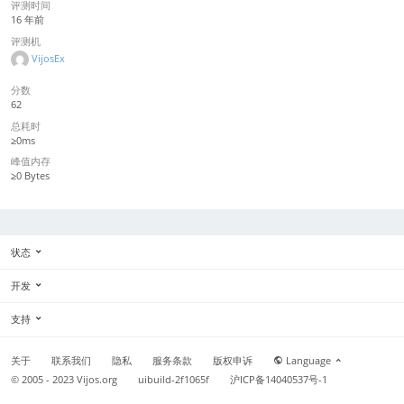
评测时间
16 年前
评测机
VijosEx
分数
62
总耗时
≥0ms
峰值内存
≥0 Bytes
状态
开发
支持
关于
联系我们
隐私
服务条款
版权申诉
Language
© 2005 - 2023
Vijos.org
uibuild-2f1065f
沪ICP备14040537号-1