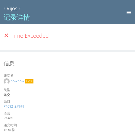
/
Vijos
/
记录详情
Time Exceeded
信息
递交者
powpow
LV 7
类型
递交
题目
P1092 全排列
语言
Pascal
递交时间
16 年前