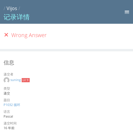
/
Vijos
/
记录详情
Wrong Answer
信息
递交者
suning
LV 9
类型
递交
题目
P1032 循环
语言
Pascal
递交时间
16 年前