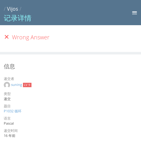
/
Vijos
/
记录详情
Wrong Answer
信息
递交者
suning
LV 9
类型
递交
题目
P1032 循环
语言
Pascal
递交时间
16 年前