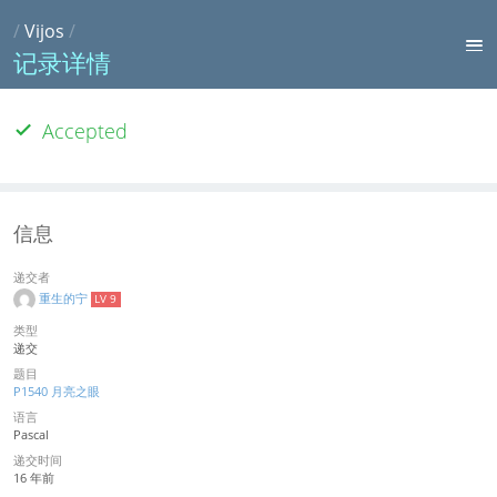
/
Vijos
/
记录详情
Accepted
信息
递交者
重生的宁
LV 9
类型
递交
题目
P1540 月亮之眼
语言
Pascal
递交时间
16 年前