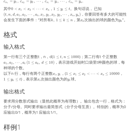
c
=
,
=
,
⋯
,
=
,
⋯
,
=
.
c
y
c
y
c
y
c
y
1
2
l
x
x
x
i
x
n
_
1
2
i
n
2
_
e
2
0
1
(
其中
，
。换句话说， 已知
,
0
<
<
<
⋯
<
1
≤
≤
{
x
x
x
y
t
1
2
n
i
t
,
<
\
t
\
x
，你要回答有多大的可能性
(
,
,
,
,
,
⋯
,
,
,
,
,
,
⋯
,
,
)
t
n
d
a
a
a
x
y
x
y
x
y
1
2
1
1
2
2
\
t
n
n
x
l
,
c
_
k
x
y
会发生下面的事件：“对所有
，第
次抽出的球的颜色为
”。
,
1
≤
≤
c
k
k
n
x
y
_
e
n
d
k
k
1
,
_
_
d
1
y
,
o
}
~
k
k
o
<
_
d
t
=
格式
1
t
x
i
,
s
y
\
s
_
\
a
,
_
l
,
2
l
_
c
1
输入格式
e
a
<
e
1
_
,
k
_
\
t
,
n
~
\
1
a
第一行有三个正整数t，n，d(
)；第二行有t 个正整数
t
c
a
1
≤
,
≤
1
0
0
0
,
c
t
n
l
\
_
d
_
\
，表示游戏开始时口袋里t种颜色的球，每
_
,
,
⋯
,
(
1
≤
,
≤
1
0
)
a
a
a
a
d
e
1
2
t
k
l
1
o
2
c
{
种球的个数。
n
e
,
ts
,
d
x
x
1
1
以下n 行，每行有两个正整数
，(
，
t
,
1
≤
≤
<
⋯
<
≤
1
0
0
0
a
0
<
\
x
y
x
x
x
o
_
1
2
i
i
n
_
\
\
,
_
x
y
)，表示第
次抽出颜色为的
球。
x
c
1
≤
≤
t
2
y
t
x
y
k
i
i
i
le
l
n
2
_
_
_
d
s
}
,
x
e
\
,
i
i
n
o
)
=
输出格式
y
_
y
l
\
t
y
_
1
_
e
c
s
_
i
\
k
1
d
,
要求用分数形式输出（显然此概率为有理数）。输出包含一行，格式为：
2
le
\
0
o
a
,
分子/分母。同时要求输出最简形式（分子分母互质）。特别的，概率为0
x
l
0
t
_
~
应输出0/1，概率为1 应输出1/1。
_
e
0
s
t
\
2
t
,
,
c
<
a
x
d
样例1
\
_
_
o
c
t
1