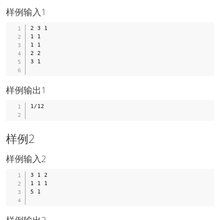
ts
d
~
,
,
样例输入1
o
(
y
~
ts
1
_
c
<
\
2 3 1

1
_
x
l
,
1 1

{
_
e
x
1 1

x
n
a
_
_
2 2

\
_
2
i
3 1

le
k
,
}
1
,
y
=
0
~
_
y
0
d
样例输出1
2
_
0
\
,
i,
0
l
\
~
1/12

e
c
\
1
d
c
0
o
d
)
t
o
样例2
s
ts
,
,
x
~
样例输入2
_
c
n
_
3 1 2

,
{
1 1 1

y
x
_
5 1

_
n
n
)
}
=