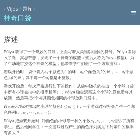
/
Vijos
/
题库
/
神奇口袋
描述
Pòlya 获得了一个奇妙的口袋，上面写着人类难以理解的符号。Pòlya 看得
入了迷，冥思苦想，发现了一个神奇的模型（被后人称为Pòlya 模型)。为
了生动地讲授这个神奇的模型，他带着学生们做了一个虚拟游戏：
a
a
a
游戏开始时，袋中装入
个颜色为1 的球，
个颜色为2的球，…，
个颜
a
a
a
1
2
t
_
_
_
a
色为t的球，其中每一个
都是正整数。
a
i
1
2
t
_
游戏开始后，每次严格进行如下的操作：从袋中随机的抽出一个小球（袋
i
中所有小球被抽中的概率相等），Pòlya 独自观察这个小球的颜色后将其
放回，然后再把d个与其颜色相同的小球放到口袋中。
c
1
设
表示第i次抽出的小球的颜色
，一个游戏过程将会产生一个颜
1
≤
≤
c
c
t
i
i
_
\
(
色序列
。
(
,
,
⋯
,
,
⋯
)
c
c
c
1
2
n
i
l
c
e
a
Pòlya 把游戏开始时t 种颜色的小球每一种的个数
告诉了所有
,
,
⋯
,
_
a
a
a
1
2
t
c
_
1
学生。然后他问学生：一次游戏过程产生的颜色序列满足下列条件的概率
_
1
,
有多大？
i
,
c
\
a
_