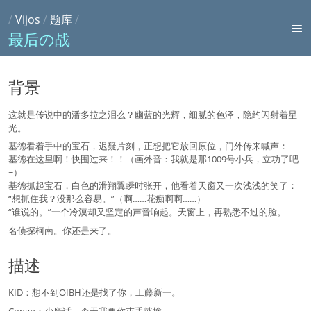
/
Vijos
/
题库
/
最后の战
背景
这就是传说中的潘多拉之泪么？幽蓝的光辉，细腻的色泽，隐约闪射着星
光。
基德看着手中的宝石，迟疑片刻，正想把它放回原位，门外传来喊声：
基德在这里啊！快围过来！！（画外音：我就是那1009号小兵，立功了吧
~）
基德抓起宝石，白色的滑翔翼瞬时张开，他看着天窗又一次浅浅的笑了：
“想抓住我？没那么容易。”（啊……花痴啊啊……）
“谁说的。”一个冷漠却又坚定的声音响起。天窗上，再熟悉不过的脸。
名侦探柯南。你还是来了。
描述
KID：想不到OIBH还是找了你，工藤新一。