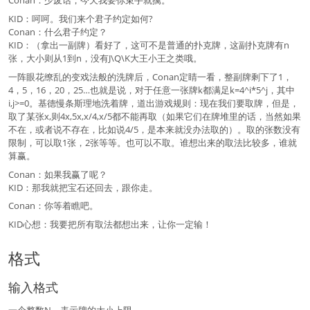
Conan：少废话，今天我要你束手就擒。
KID：呵呵。我们来个君子约定如何?
Conan：什么君子约定？
KID：（拿出一副牌）看好了，这可不是普通的扑克牌，这副扑克牌有n
张，大小则从1到n，没有J\Q\K大王小王之类哦。
一阵眼花缭乱的变戏法般的洗牌后，Conan定睛一看，整副牌剩下了1，
4，5，16，20，25…也就是说，对于任意一张牌k都满足k=4^i*5^j，其中
i,j>=0。基德慢条斯理地洗着牌，道出游戏规则：现在我们要取牌，但是，
取了某张x,则4x,5x,x/4,x/5都不能再取（如果它们在牌堆里的话，当然如果
不在，或者说不存在，比如说4/5，是本来就没办法取的）。取的张数没有
限制，可以取1张，2张等等。也可以不取。谁想出来的取法比较多，谁就
算赢。
Conan：如果我赢了呢？
KID：那我就把宝石还回去，跟你走。
Conan：你等着瞧吧。
KID心想：我要把所有取法都想出来，让你一定输！
格式
输入格式