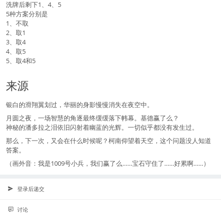
洗牌后剩下1、4、5
5种方案分别是
1、不取
2、取1
3、取4
4、取5
5、取4和5
来源
银白的滑翔翼划过，华丽的身影慢慢消失在夜空中。
月圆之夜，一场智慧的角逐最终缓缓落下帏幕。基德赢了么？
神秘的潘多拉之泪依旧闪射着幽蓝的光辉。一切似乎都没有发生过。
那么，下一次，又会在什么时候呢？柯南仰望着天空，这个问题没人知道
答案。
（画外音：我是1009号小兵，我们赢了么……宝石守住了……好累啊……）
登录后递交
讨论