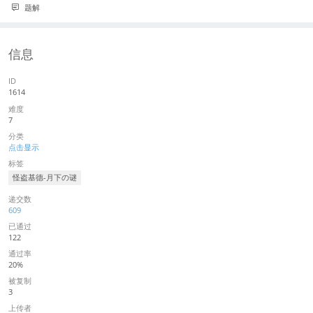
题解
信息
ID
1614
难度
7
分类
点击显示
标签
怪盗基德-月下の谜
递交数
609
已通过
122
通过率
20%
被复制
3
上传者