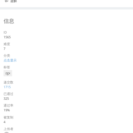
题解
信息
ID
1565
难度
7
分类
点击显示
标签
zgx
递交数
1715
已通过
325
通过率
19%
被复制
4
上传者