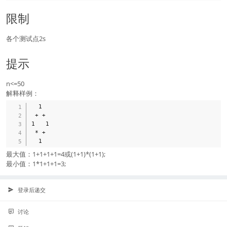
限制
各个测试点2s
提示
n<=50
解释样例：
  1

 + +

1   1

 * +

最大值：1+1+1+1=4或(1+1)*(1+1);
最小值：1*1+1+1=3;
登录后递交
讨论