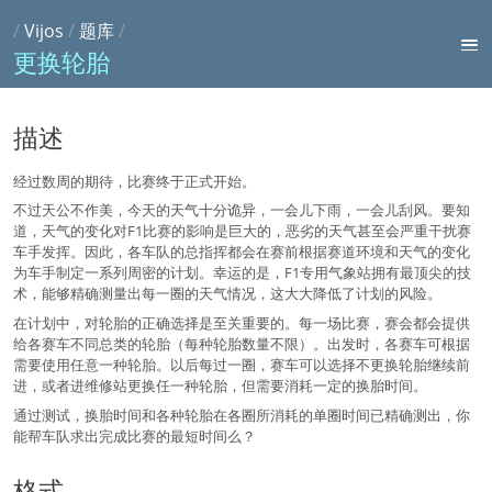
/
Vijos
/
题库
/
更换轮胎
描述
经过数周的期待，比赛终于正式开始。
不过天公不作美，今天的天气十分诡异，一会儿下雨，一会儿刮风。要知
道，天气的变化对F1比赛的影响是巨大的，恶劣的天气甚至会严重干扰赛
车手发挥。因此，各车队的总指挥都会在赛前根据赛道环境和天气的变化
为车手制定一系列周密的计划。幸运的是，F1专用气象站拥有最顶尖的技
术，能够精确测量出每一圈的天气情况，这大大降低了计划的风险。
在计划中，对轮胎的正确选择是至关重要的。每一场比赛，赛会都会提供
给各赛车不同总类的轮胎（每种轮胎数量不限）。出发时，各赛车可根据
需要使用任意一种轮胎。以后每过一圈，赛车可以选择不更换轮胎继续前
进，或者进维修站更换任一种轮胎，但需要消耗一定的换胎时间。
通过测试，换胎时间和各种轮胎在各圈所消耗的单圈时间已精确测出，你
能帮车队求出完成比赛的最短时间么？
格式