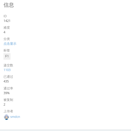
信息
ID
1421
难度
4
分类
点击显示
标签
F1
递交数
1103
已通过
435
通过率
39%
被复制
2
上传者
smdcn