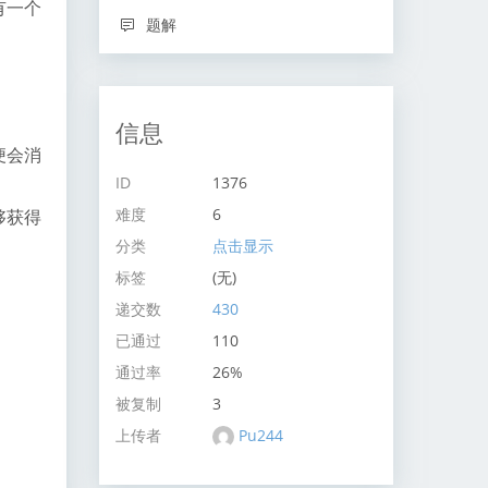
有一个
题解
信息
便会消
ID
1376
难度
6
够获得
分类
点击显示
标签
(无)
递交数
430
已通过
110
通过率
26%
被复制
3
上传者
Pu244