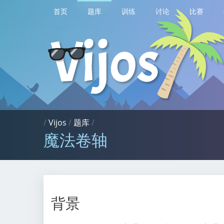
首页
题库
训练
讨论
比赛
/
Vijos
/
题库
/
魔法卷轴
背景