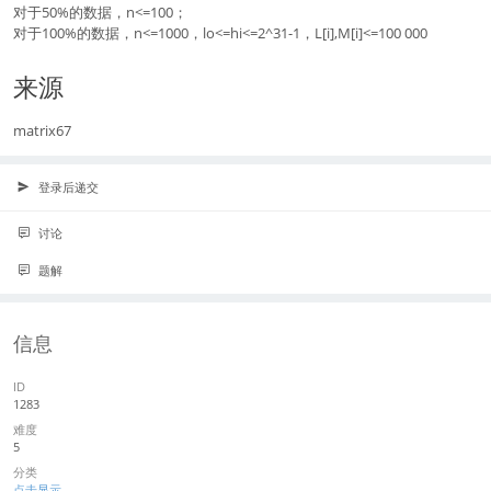
对于50%的数据，n<=100；
对于100%的数据，n<=1000，lo<=hi<=2^31-1，L[i],M[i]<=100 000
来源
matrix67
登录后递交
讨论
题解
信息
ID
1283
难度
5
分类
点击显示