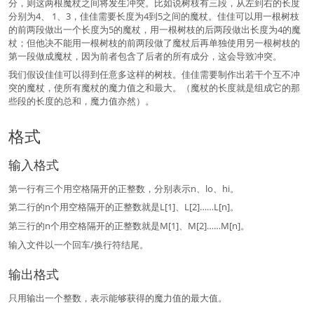
分，则这两根魔杖之间将发生冲突。比如说树枝有三段，从左到右的长度
分别为4、 1、3，佳佳需要长度为4到5之间的魔杖。佳佳可以用一根树枝
的前两段做出一个长度为5的魔杖，用一根树枝的后两段做出长度为4的魔
杖；但他决不能用一根树枝的前两段做了魔杖后再单独使用另一根树枝的
第一段做成魔杖，因为前者包含了后者的所有成分，这会导致冲突。
我们假设佳佳可以得到任意多这样的树枝。佳佳需要制作出若干个互不冲
突的魔杖，使所有魔杖的魔力值之和最大。（魔杖的长度就是组成它的那
些段的长度的总和，魔力值亦然）。
格式
输入格式
第一行有三个用空格隔开的正整数，分别表示n、lo、hi。
第二行的n个用空格隔开的正整数就是L[1]、L[2]……L[n]。
第三行的n个用空格隔开的正整数就是M[1]、M[2]……M[n]。
输入文件以一个回车/换行符结尾。
输出格式
只用输出一个整数，表示能够获得的魔力值的最大值。