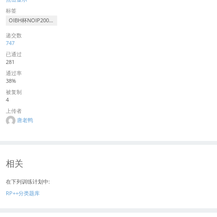
标签
OIBH杯NOIP2006第二次模拟赛
递交数
747
已通过
281
通过率
38%
被复制
4
上传者
唐老鸭
相关
在下列训练计划中:
RP++分类题库