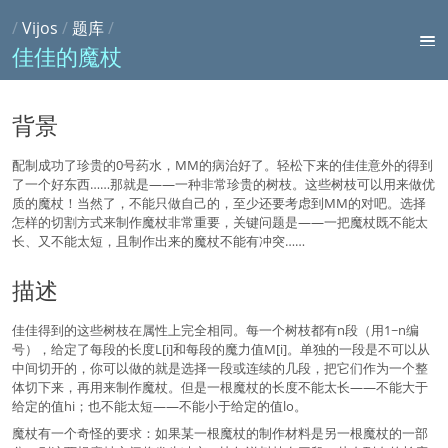
/
Vijos
/
题库
/
佳佳的魔杖
背景
配制成功了珍贵的0号药水，MM的病治好了。轻松下来的佳佳意外的得到
了一个好东西……那就是——一种非常珍贵的树枝。这些树枝可以用来做优
质的魔杖！当然了，不能只做自己的，至少还要考虑到MM的对吧。选择
怎样的切割方式来制作魔杖非常重要，关键问题是——一把魔杖既不能太
长、又不能太短，且制作出来的魔杖不能有冲突……
描述
佳佳得到的这些树枝在属性上完全相同。每一个树枝都有n段（用1~n编
号），给定了每段的长度L[i]和每段的魔力值M[i]。单独的一段是不可以从
中间切开的，你可以做的就是选择一段或连续的几段，把它们作为一个整
体切下来，再用来制作魔杖。但是一根魔杖的长度不能太长——不能大于
给定的值hi；也不能太短——不能小于给定的值lo。
魔杖有一个奇怪的要求：如果某一根魔杖的制作材料是另一根魔杖的一部