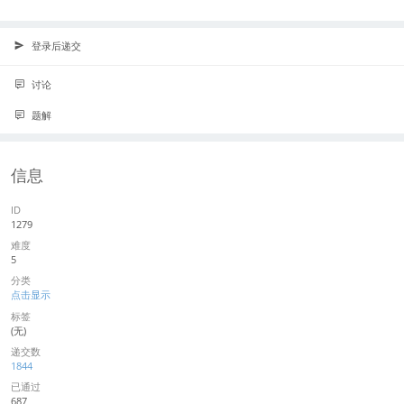
登录后递交
讨论
题解
信息
ID
1279
难度
5
分类
点击显示
标签
(无)
递交数
1844
已通过
687