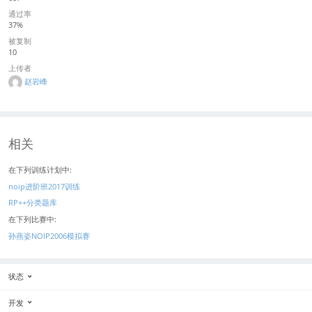
通过率
37%
被复制
10
上传者
赵岩峰
相关
在下列训练计划中:
noip进阶班2017训练
RP++分类题库
在下列比赛中:
孙燕姿NOIP2006模拟赛
状态
开发