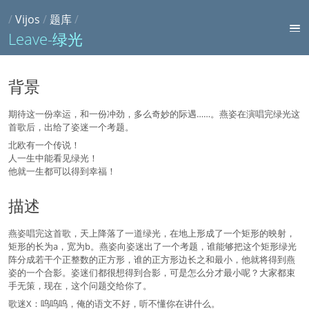
/
Vijos
/
题库
/
Leave-绿光
背景
期待这一份幸运，和一份冲劲，多么奇妙的际遇……。燕姿在演唱完绿光这
首歌后，出给了姿迷一个考题。
北欧有一个传说！
人一生中能看见绿光！
他就一生都可以得到幸福！
描述
燕姿唱完这首歌，天上降落了一道绿光，在地上形成了一个矩形的映射，
矩形的长为a，宽为b。燕姿向姿迷出了一个考题，谁能够把这个矩形绿光
阵分成若干个正整数的正方形，谁的正方形边长之和最小，他就将得到燕
姿的一个合影。姿迷们都很想得到合影，可是怎么分才最小呢？大家都束
手无策，现在，这个问题交给你了。
歌迷X：呜呜呜，俺的语文不好，听不懂你在讲什么。