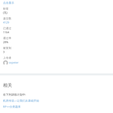
点击显示
标签
(无)
递交数
4129
已通过
1164
通过率
28%
被复制
3
上传者
sxpeter
相关
在下列训练计划中:
机房传说—让我们从基础开始
RP++分类题库