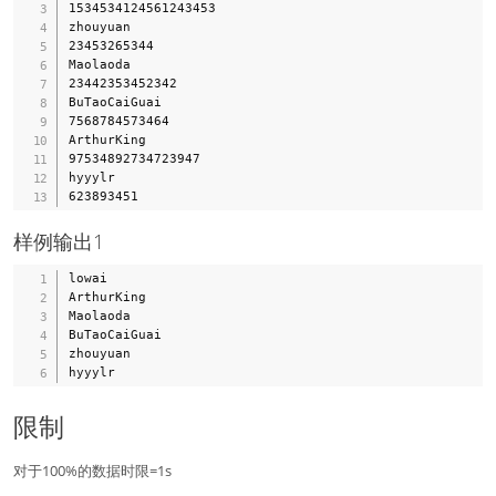
1534534124561243453

zhouyuan

23453265344

Maolaoda

23442353452342

BuTaoCaiGuai

7568784573464

ArthurKing

97534892734723947

hyyylr

样例输出1
lowai

ArthurKing

Maolaoda

BuTaoCaiGuai

zhouyuan

限制
对于100%的数据时限=1s