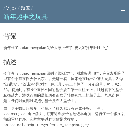
/
Vijos
/
题库
/
新年趣事之玩具
背景
新年到了，xiaomengxian先给大家拜年了~祝大家狗年旺旺~^_^
描述
今年春节，xiaomengxian回到了邵阳过年。刚准备进门时，突然发现院子
里有个小孩在摆弄什么东西。走进一看，原来他在玩一种智力玩具，叫做
“汉诺塔”。“汉诺塔”是这样一种玩具：有三个柱子，分别编号：#1，#2，
#3。初始时，有N个直径不同的盘子放在第一根柱子上，且越底下的盘子
直径越大。游戏的目的是把所有的盘子转移到第二根柱子上。约束条件
是：任何时候都只能把小盘子放在大盘子上。
由于盘子数目比较多，小孩玩了很久都没有完成任务。于是，
xiaomengxian走上前去，打开随身携带的笔记本电脑，运行了一个很久以
前编写的程序。它的主要过程大致是这样的：
procedure hanoi(n:integer;from,to_,temp:integer);