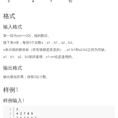
格式
输入格式
第一排为n(n<=20)，墙的数目。
接下来n排，每排5个实数x，a1，b1，a2，b2。
x表示墙的横坐标（所有墙都是竖直的），a1-b1和a2-b2之间为空缺。
a1、b1、a2、b2保持递增，x1-xn也是递增的。
输出格式
输出最短距离，保留2位小数。
样例1
样例输入1
2

4 2 7 8 9
