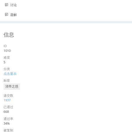
讨论
题解
信息
ID
1010
难度
5
分类
点击显示
标签
清帝之惑
递交数
1937
已通过
668
通过率
34%
被复制