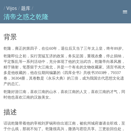
/
Vijos
/
题库
/
清帝之惑之乾隆
背景
乾隆，雍正的第四子，在位60年，退位后又当了三年太上皇，终年89岁。
乾隆即位之初，实行宽猛互济的政策，务实足国，重视农桑，停止捐纳，
平定叛乱等一系列活动中，充分体现了他的文治武功，乾隆帝向慕风雅，
精于骑射，笔墨留于大江南北，并是一个有名的文物收藏家。清宫书画大
多是他收藏的，他在位期间编纂的《四库全书》共收书3503种，79337
卷，36304册，其卷数是《永乐大典》的三倍，成为我国古代思想文化遗
产的总汇。
乾隆好游江南，喜欢江南的山水，喜欢江南的人文，喜欢江南的才气，同
时他也喜欢江南的汉族美女。
描述
话说乾隆带着他的宰相刘罗锅和你出巡江南，被杭州城府邀请去听戏，至
于什么戏，那就不知了。乾隆很高兴，撒酒与君臣共享。三更欲回住处，