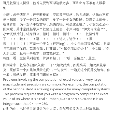
可是乾隆这人挺怪，他首先要到西湖边散散步，而且命令不准有人跟着
他。
小醉，步于西湖岸，停于断桥前，突闻琴声悠悠，歌儿婉婉。这乐曲不哀
伤不愁怅，少了一分怨女的羁绊，多了一分少女的期盼。乾隆走上前去，
视其背影，为一女子手抚古琴，悠悠而唱。可是这么晚了，小女怎么还不
回家呢，莫非是她起早床？乾隆走上前去，小声问道：“伊为何未宿？”，
小女沉默片刻，转身而来。顿时，顿时，顿时！！！！！乾隆惊呆
了！！！！哇！！！！噻！！！！！！这人，这伊！！！！原
来！！！！！！！不是一个美女（狂汗ing）。小女并未回答她的话，只是
与乾隆侃了侃诗。乾隆兴哉，问其曰：“不知偶能助伊否？”，小女曰：“偶
无所以助，且有一事相求，愿君能解之。”
乾隆一看，立刻晕到在地，片刻而起，曰：“明日必解之”，且去。
回到家中，乾隆夜召你“入寝”，曰：“如此姑娘，如此情调，如此罗曼蒂
克，竟然丢一个如此煞风景之问”，一边发气，一边把这个问题交给你。你
一看，顿然发现，原来是用蝌蚪文写的：
Problems involving the computation of exact values of very large
magnitude and precision are common. For example, the computation
of the national debt is a taxing experience for many computer systems.
This problem requires that you write a program to compute the exact
value of Rn where R is a real number ( 0.0 < R <= 9999.9) and n is an
integer such that 0 < n <= 250.
此时的你，已经是皇帝身边的小太监，自然有必要为皇上解决此题。