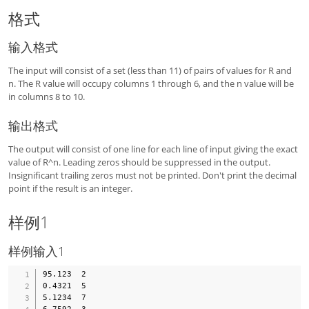
格式
输入格式
The input will consist of a set (less than 11) of pairs of values for R and
n. The R value will occupy columns 1 through 6, and the n value will be
in columns 8 to 10.
输出格式
The output will consist of one line for each line of input giving the exact
value of R^n. Leading zeros should be suppressed in the output.
Insignificant trailing zeros must not be printed. Don't print the decimal
point if the result is an integer.
样例1
样例输入1
95.123  2

0.4321  5

5.1234  7

6.7592  3
