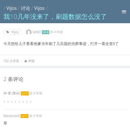
/
Vijos
/
讨论
/
Vijos
/
我10几年没来了，刷题数据怎么没了
SeNO
@
4 年前
Vijos
LV 4
今天想给儿子看看他爹当年刷了几百题的光辉事迹，打开一看全变0了
792 次查看
举报
2 条评论
神-董 (董由)
@
4 年前
LV 7
。。。。。。。。
Macesuted
@
4 年前
LV 7
草