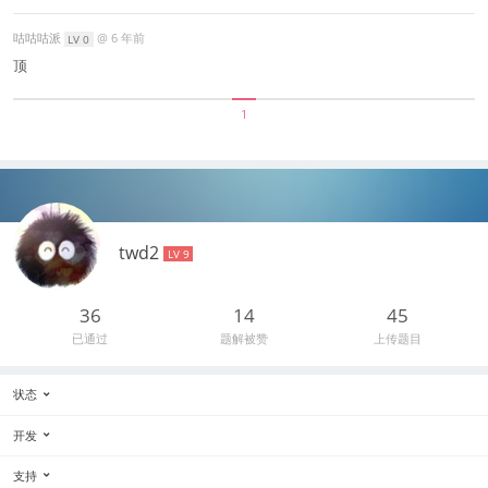
咕咕咕派‌
@
6 年前
LV 0
顶
1
twd2
LV 9
36
14
45
已通过
题解被赞
上传题目
状态
开发
支持