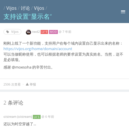
/
Vijos
/
讨论
/
Vijos
/
支持设置“显示名“
twd2
@
7 年前
Vijos
LV 9
MOD
刚刚上线了一个新功能，支持用户在每个域内设置自己显示出来的名称：
https://vijos.org/home/domain/account
可以当做昵称使用，也可以根据老师的要求设置为真实姓名。当然，这不
是必填项。
感谢 @moesoha 的辛苦付出。
2506 次查看
举报
2 条评论
oistream (oistream)
@
6 年前
LV 5
还以为时空穿越了...