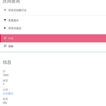
区间查询
登录后创建讨论
查看题目
登录后递交
讨论
题解
信息
ID
1665
难度
7
分类
点击显示
标签
(无)