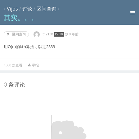
/
Vijos
/
讨论
/
区间查询
/
其实。。。
ljt12138
@
9 年前
区间查询
LV 10
用O(n)的kth算法可以过2333
1300 次查看
举报
0 条评论