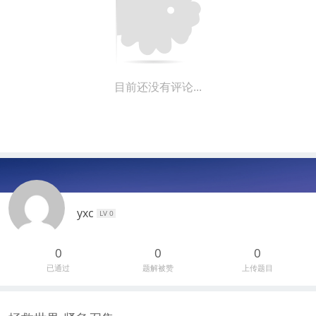
目前还没有评论...
yxc
LV 0
0
0
0
已通过
题解被赞
上传题目