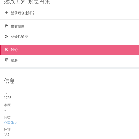
拯救世界-紧急召集
登录后创建讨论
查看题目
登录后递交
讨论
题解
信息
ID
1225
难度
6
分类
点击显示
标签
(无)