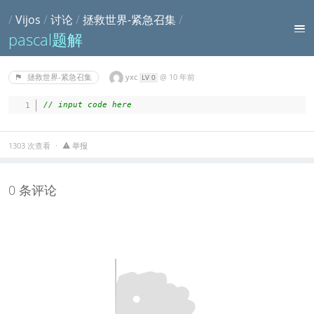
/
Vijos
/
讨论
/
拯救世界-紧急召集
/
pascal题解
yxc
@
10 年前
拯救世界-紧急召集
LV 0
// input code here
1303 次查看
举报
0 条评论