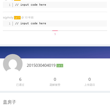
scjyholy
@
10 年前
LV 7
1
2015030404019
LV 5
6
0
0
已通过
题解被赞
上传题目
盖房子