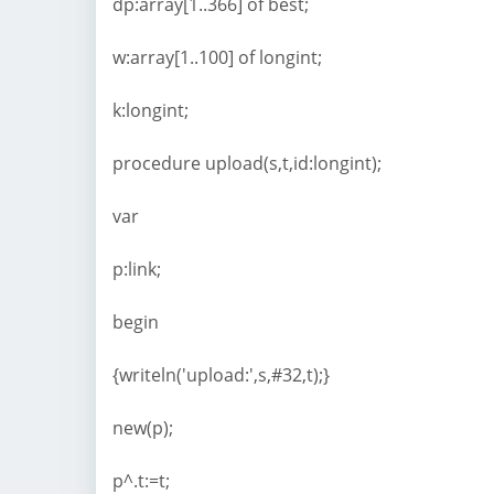
dp:array[1..366] of best;
w:array[1..100] of longint;
k:longint;
procedure upload(s,t,id:longint);
var
p:link;
begin
{writeln('upload:',s,#32,t);}
new(p);
p^.t:=t;