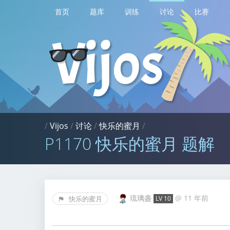
首页
题库
训练
讨论
比赛
/
Vijos
/
讨论
/
快乐的蜜月
/
P1170 快乐的蜜月 题解
琉璃盏
@
11 年前
快乐的蜜月
LV 10