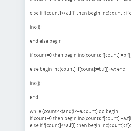
else if f[count]<>a.f[i] then begin inc(count); f[c
inc(i);
end else begin
if count=0 then begin inc(count); f[count]:=b.f
else begin inc(count); f[count]:=b.f[j]+w; end;
inc(j);
end;
while (count<k)and(i<=a.count) do begin
if count=0 then begin inc(count); f[count]:=a.f[
else if f[count]<>a.f[i] then begin inc(count); f[c