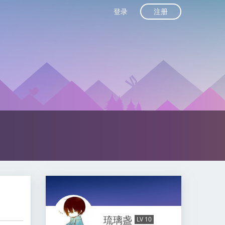
注册
登录
琉璃盏
LV 10