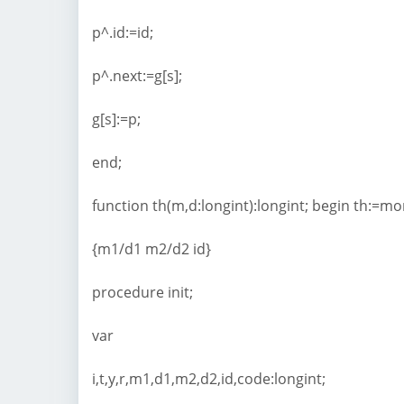
p^.id:=id;
p^.next:=g[s];
g[s]:=p;
end;
function th(m,d:longint):longint; begin th:=m
{m1/d1 m2/d2 id}
procedure init;
var
i,t,y,r,m1,d1,m2,d2,id,code:longint;