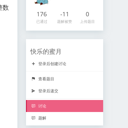
整数
176
-11
0
已通过
题解被赞
上传题目
快乐的蜜月
登录后创建讨论
查看题目
登录后递交
讨论
题解