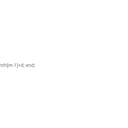
onth[m-1]+d; end;