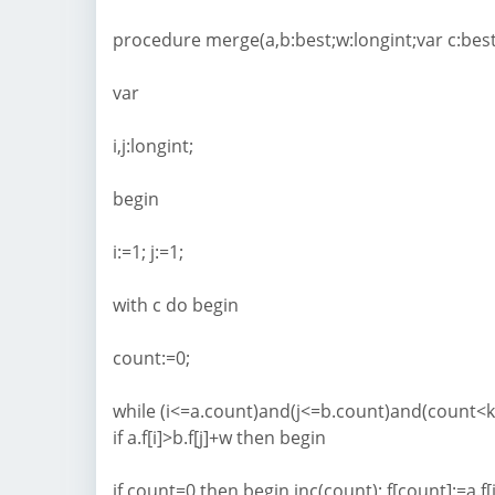
procedure merge(a,b:best;w:longint;var c:best
var
i,j:longint;
begin
i:=1; j:=1;
with c do begin
count:=0;
while (i<=a.count)and(j<=b.count)and(count<k
if a.f[i]>b.f[j]+w then begin
if count=0 then begin inc(count); f[count]:=a.f[