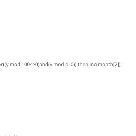
)or((y mod 100<>0)and(y mod 4=0)) then inc(month[2]);