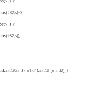
('/',s));
,pos(#32,s)+3);
('/',s));
pos(#32,s));
,id,#32,#32,th(m1,d1),#32,th(m2,d2));}