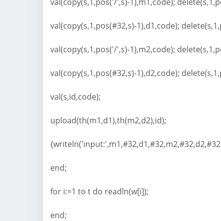
val(copy(s,1,pos('/',s)-1),m1,code); delete(s,1,pos
val(copy(s,1,pos(#32,s)-1),d1,code); delete(s,1
val(copy(s,1,pos('/',s)-1),m2,code); delete(s,1,pos
val(copy(s,1,pos(#32,s)-1),d2,code); delete(s,1,
val(s,id,code);
upload(th(m1,d1),th(m2,d2),id);
{writeln('input:',m1,#32,d1,#32,m2,#32,d2,#32
end;
for i:=1 to t do readln(w[i]);
end;