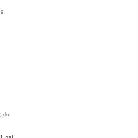
);
) do
i]; end