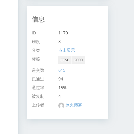
信息
ID
1170
难度
8
分类
点击显示
标签
CTSC
2000
递交数
615
已通过
94
通过率
15%
被复制
4
上传者
冰火熔寒