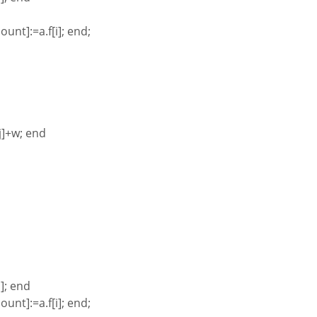
ount]:=a.f[i]; end;
[j]+w; end
i]; end
ount]:=a.f[i]; end;