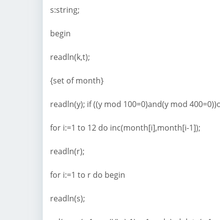
s:string;
begin
readln(k,t);
{set of month}
readln(y); if ((y mod 100=0)and(y mod 400=0)
for i:=1 to 12 do inc(month[i],month[i-1]);
readln(r);
for i:=1 to r do begin
readln(s);