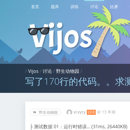
首页
题库
训练
讨论
比赛
/
Vijos
/
讨论
/
野生动物园
/
写了170行的代码。。求
vcvycy
@
13 年前
野生动物园
LV 8
├ 测试数据 01：运行时错误... (31ms, 26440KB)