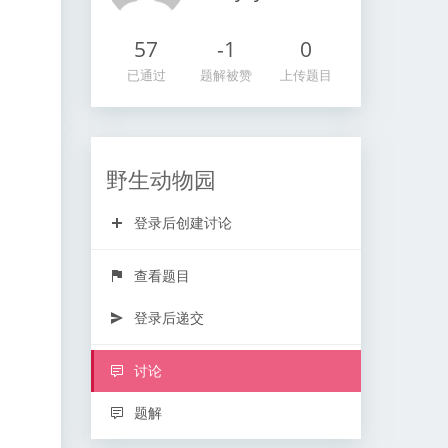
57
-1
0
已通过
题解被赞
上传题目
野生动物园
登录后创建讨论
查看题目
登录后递交
讨论
题解