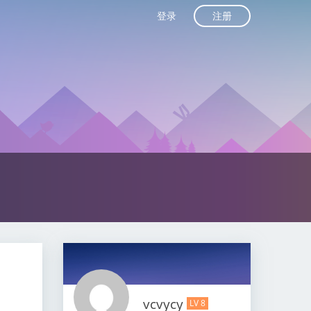
注册
登录
vcvycy
LV 8