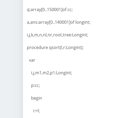
q:array[0..150001]of cc;
a,ans:array[0..140001]of longint;
i,j,k,m,n,nl,nr,root,tree:Longint;
procedure qsort(l,r:Longint);
var
i,j,m1,m2,p1:Longint;
p:cc;
begin
i:=l;