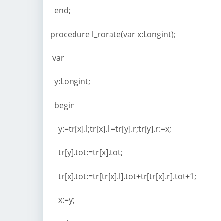
end;
procedure l_rorate(var x:Longint);
var
y:Longint;
begin
y:=tr[x].l;tr[x].l:=tr[y].r;tr[y].r:=x;
tr[y].tot:=tr[x].tot;
tr[x].tot:=tr[tr[x].l].tot+tr[tr[x].r].tot+1;
x:=y;