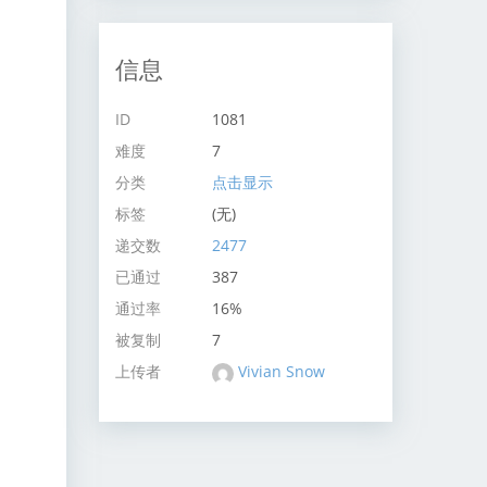
信息
ID
1081
难度
7
分类
点击显示
标签
(无)
递交数
2477
已通过
387
通过率
16%
被复制
7
上传者
Vivian Snow