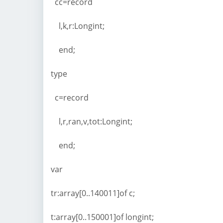
cc=record
l,k,r:Longint;
end;
type
c=record
l,r,ran,v,tot:Longint;
end;
var
tr:array[0..140011]of c;
t:array[0..150001]of longint;