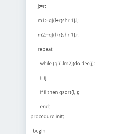
j:=r;
m1:=q[(l+r)shr 1].l;
m2:=q[(l+r)shr 1].r;
repeat
while (q[i].lm2))do dec(j);
if ij;
if il then qsort(l,j);
end;
procedure init;
begin