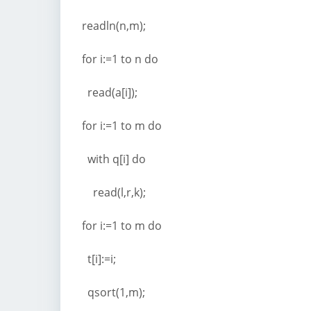
readln(n,m);
for i:=1 to n do
read(a[i]);
for i:=1 to m do
with q[i] do
read(l,r,k);
for i:=1 to m do
t[i]:=i;
qsort(1,m);