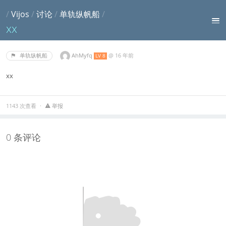
/
Vijos
/
讨论
/
单轨纵帆船
/
xx
AhMyfq
@
16 年前
单轨纵帆船
LV 8
xx
1143 次查看
举报
0 条评论