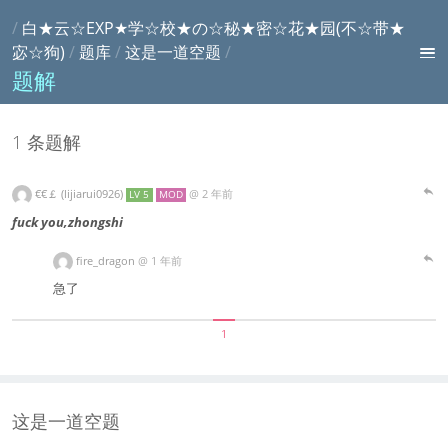
/
白★云☆EXP★学☆校★の☆秘★密☆花★园(不☆带★
宓☆狗)
/
题库
/
这是一道空题
/
题解
1 条题解
€€￡ (lijiarui0926)
@
2 年前
LV 5
MOD
fuck you,zhongshi
fire_dragon
@
1 年前
急了
1
这是一道空题