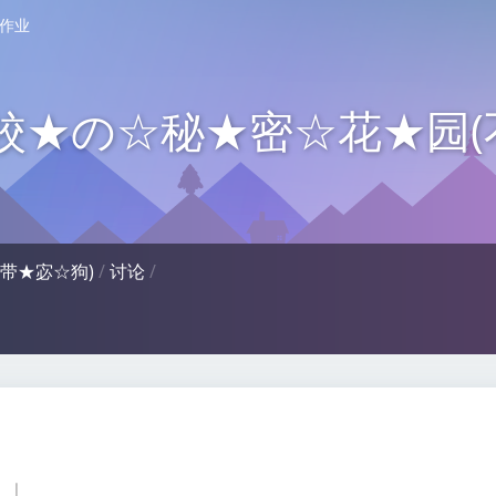
作业
☆校★の☆秘★密☆花★园(
带★宓☆狗)
/
讨论
/