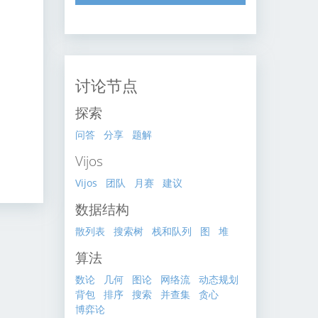
讨论节点
探索
问答
分享
题解
Vijos
Vijos
团队
月赛
建议
数据结构
散列表
搜索树
栈和队列
图
堆
算法
数论
几何
图论
网络流
动态规划
背包
排序
搜索
并查集
贪心
博弈论