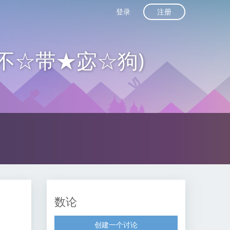
注册
登录
不☆带★宓☆狗)
数论
创建一个讨论