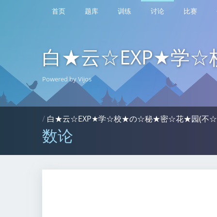
首页
题库
训练
讨论
比赛
白★云☆EXP★学
Powered by Vijos
/
白★云☆EXP★学☆校★の☆秘★密☆花★园(不☆
数论