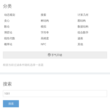
分类
动态规划
搜索
计算几何
贪心
树结构
图结构
数论
模拟
数据结构
博弈论
字符串
组合数学
线性代数
高精度
递推
概率论
NPC
其他
手气不错
根据当前过滤条件随机选择一道题
搜索
搜索