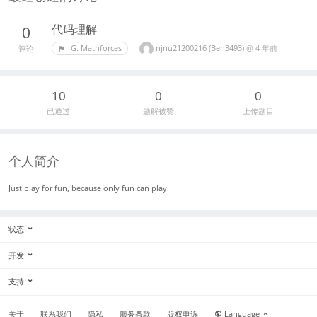
代码理解
0
njnu21200216 (Ben3493)
@
4 年前
G. Mathforces
评论
10
0
0
已通过
题解被赞
上传题目
个人简介
Just play for fun, because only fun can play.
状态
开发
支持
关于
联系我们
隐私
服务条款
版权申诉
Language