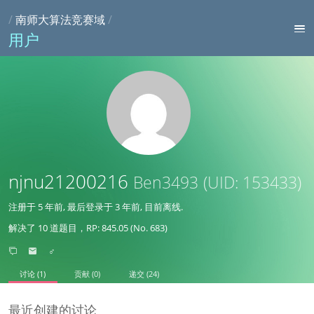
/
南师大算法竞赛域
/
用户
njnu21200216
Ben3493
(UID: 153433)
注册于
5 年前
, 最后登录于
3 年前
, 目前离线.
解决了 10 道题目，RP: 845.05 (No. 683)
♂
讨论 (1)
贡献 (0)
递交 (24)
最近创建的讨论