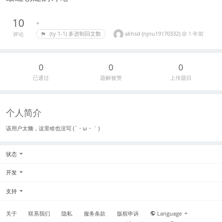
。
10
akhsd (njnu19170332)
@
1 年前
(ty 1-1) 多进制回文数
评论
0
0
0
已通过
题解被赞
上传题目
个人简介
该用户太懒，这里啥也没写 (´・ω・｀)
状态
开发
支持
关于
联系我们
隐私
服务条款
版权申诉
Language