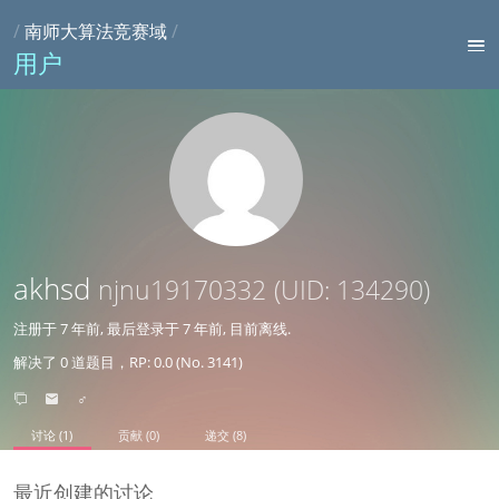
/
南师大算法竞赛域
/
用户
akhsd
njnu19170332
(UID: 134290)
注册于
7 年前
, 最后登录于
7 年前
, 目前离线.
解决了 0 道题目，RP: 0.0 (No. 3141)
♂
讨论 (1)
贡献 (0)
递交 (8)
最近创建的讨论