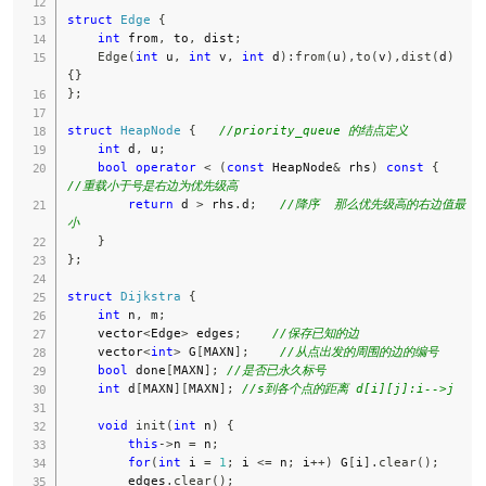
struct
Edge
{
int
 from
,
 to
,
 dist
;
Edge
(
int
 u
,
int
 v
,
int
 d
)
:
from
(
u
)
,
to
(
v
)
,
dist
(
d
)
{
}
}
;
struct
HeapNode
{
//priority_queue 的结点定义
int
 d
,
 u
;
bool
operator
<
(
const
 HeapNode
&
 rhs
)
const
{
//重载小于号是右边为优先级高
return
 d 
>
 rhs
.
d
;
//降序  那么优先级高的右边值最
小
}
}
;
struct
Dijkstra
{
int
 n
,
 m
;
    vector
<
Edge
>
 edges
;
//保存已知的边
    vector
<
int
>
 G
[
MAXN
]
;
//从点出发的周围的边的编号
bool
 done
[
MAXN
]
;
//是否已永久标号
int
 d
[
MAXN
]
[
MAXN
]
;
//s到各个点的距离 d[i][j]:i-->j
void
init
(
int
 n
)
{
this
->
n 
=
 n
;
for
(
int
 i 
=
1
;
 i 
<=
 n
;
 i
++
)
 G
[
i
]
.
clear
(
)
;
        edges
.
clear
(
)
;