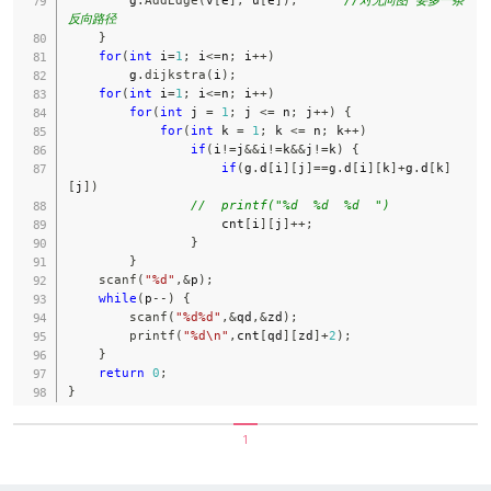
反向路径
}
for
(
int
 i
=
1
;
 i
<=
n
;
 i
++
)
        g
.
dijkstra
(
i
)
;
for
(
int
 i
=
1
;
 i
<=
n
;
 i
++
)
for
(
int
 j 
=
1
;
 j 
<=
 n
;
 j
++
)
{
for
(
int
 k 
=
1
;
 k 
<=
 n
;
 k
++
)
if
(
i
!=
j
&&
i
!=
k
&&
j
!=
k
)
{
if
(
g
.
d
[
i
]
[
j
]
==
g
.
d
[
i
]
[
k
]
+
g
.
d
[
k
]
[
j
]
)
//  printf("%d  %d  %d  ")
                    cnt
[
i
]
[
j
]
++
;
}
}
scanf
(
"%d"
,
&
p
)
;
while
(
p
--
)
{
scanf
(
"%d%d"
,
&
qd
,
&
zd
)
;
printf
(
"%d\n"
,
cnt
[
qd
]
[
zd
]
+
2
)
;
}
return
0
;
}
1