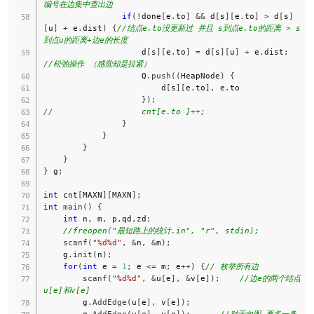
编号在边集中查出边
if
(
!
done
[
e
.
to
]
&&
 d
[
s
]
[
e
.
to
]
>
 d
[
s
]
[
u
]
+
 e
.
dist
)
{
//结点e.to没更新过 并且 s到点e.to的距离 > s
到点u的距离+边e的长度
                    d
[
s
]
[
e
.
to
]
=
 d
[
s
]
[
u
]
+
 e
.
dist
;
//松弛操作 （感觉却是拉紧）
                    Q
.
push
(
(
HeapNode
)
{
                        d
[
s
]
[
e
.
to
]
,
 e
.
to

}
)
;
//                  cnt[e.to ]++;
}
}
}
}
}
 g
;
int
 cnt
[
MAXN
]
[
MAXN
]
;
int
main
(
)
{
int
 n
,
 m
,
 p
,
qd
,
zd
;
//freopen("最短路上的统计.in", "r", stdin);
scanf
(
"%d%d"
,
&
n
,
&
m
)
;
    g
.
init
(
n
)
;
for
(
int
 e 
=
1
;
 e 
<=
 m
;
 e
++
)
{
// 枚举所有边
scanf
(
"%d%d"
,
&
u
[
e
]
,
&
v
[
e
]
)
;
//边e的两个结点
u[e]和v[e]
        g
.
AddEdge
(
u
[
e
]
,
 v
[
e
]
)
;
        g
.
AddEdge
(
v
[
e
]
,
 u
[
e
]
)
;
//对无向图 要多一条