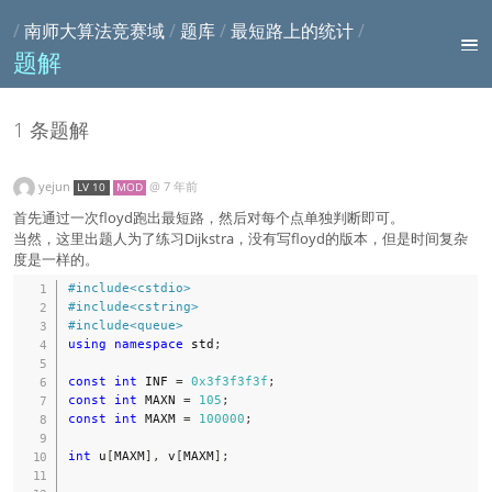
/
南师大算法竞赛域
/
题库
/
最短路上的统计
/
题解
1 条题解
yejun
@
7 年前
LV 10
MOD
首先通过一次floyd跑出最短路，然后对每个点单独判断即可。
当然，这里出题人为了练习Dijkstra，没有写floyd的版本，但是时间复杂
度是一样的。
#
include
<cstdio>
#
include
<cstring>
#
include
<queue>
using
namespace
 std
;
const
int
 INF 
=
0x3f3f3f3f
;
const
int
 MAXN 
=
105
;
const
int
 MAXM 
=
100000
;
int
 u
[
MAXM
]
,
 v
[
MAXM
]
;