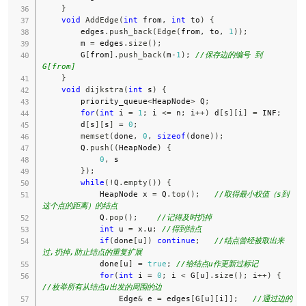
}
void
AddEdge
(
int
 from
,
int
 to
)
{
        edges
.
push_back
(
Edge
(
from
,
 to
,
1
)
)
;
        m 
=
 edges
.
size
(
)
;
        G
[
from
]
.
push_back
(
m
-
1
)
;
//保存边的编号 到 
G[from]
}
void
dijkstra
(
int
 s
)
{
        priority_queue
<
HeapNode
>
 Q
;
for
(
int
 i 
=
1
;
 i 
<=
 n
;
 i
++
)
 d
[
s
]
[
i
]
=
 INF
;
        d
[
s
]
[
s
]
=
0
;
memset
(
done
,
0
,
sizeof
(
done
)
)
;
        Q
.
push
(
(
HeapNode
)
{
0
,
 s

}
)
;
while
(
!
Q
.
empty
(
)
)
{
            HeapNode x 
=
 Q
.
top
(
)
;
//取得最小权值（s到
这个点的距离）的结点
            Q
.
pop
(
)
;
//记得及时扔掉
int
 u 
=
 x
.
u
;
//得到结点
if
(
done
[
u
]
)
continue
;
//结点曾经被取出来
过,扔掉,防止结点的重复扩展
            done
[
u
]
=
true
;
//给结点u作更新过标记
for
(
int
 i 
=
0
;
 i 
<
 G
[
u
]
.
size
(
)
;
 i
++
)
{
//枚举所有从结点u出发的周围的边
                Edge
&
 e 
=
 edges
[
G
[
u
]
[
i
]
]
;
//通过边的