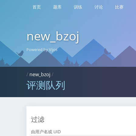
首页
题库
训练
讨论
比赛
new_bzoj
Powered by Vijos
/
new_bzoj
/
评测队列
过滤
由用户名或 UID