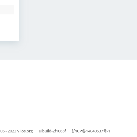
05 - 2023
Vijos.org
uibuild-2f1065f
沪ICP备14040537号-1