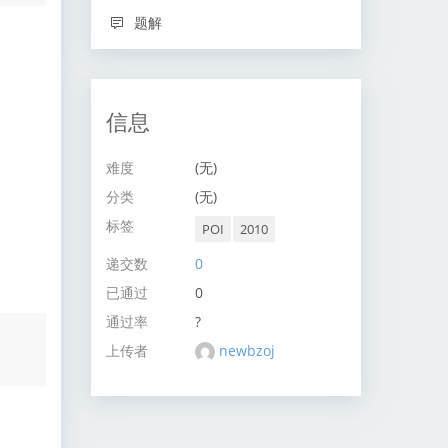
题解
信息
难度
(无)
分类
(无)
标签
POI
2010
递交数
0
已通过
0
通过率
?
上传者
newbzoj