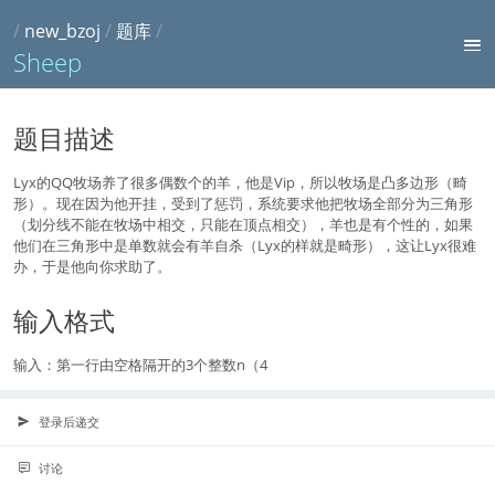
/
new_bzoj
/
题库
/
Sheep
题目描述
Lyx的QQ牧场养了很多偶数个的羊，他是Vip，所以牧场是凸多边形（畸
形）。现在因为他开挂，受到了惩罚，系统要求他把牧场全部分为三角形
（划分线不能在牧场中相交，只能在顶点相交），羊也是有个性的，如果
他们在三角形中是单数就会有羊自杀（Lyx的样就是畸形），这让Lyx很难
办，于是他向你求助了。
输入格式
输入：第一行由空格隔开的3个整数n（4
登录后递交
讨论