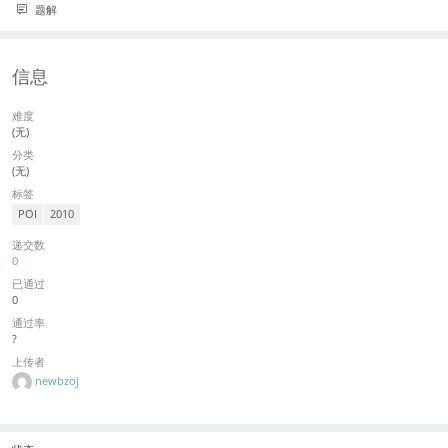
题解
信息
难度
(无)
分类
(无)
标签
POI
2010
递交数
0
已通过
0
通过率
?
上传者
newbzoj