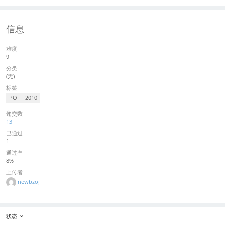
信息
难度
9
分类
(无)
标签
POI
2010
递交数
13
已通过
1
通过率
8%
上传者
newbzoj
状态