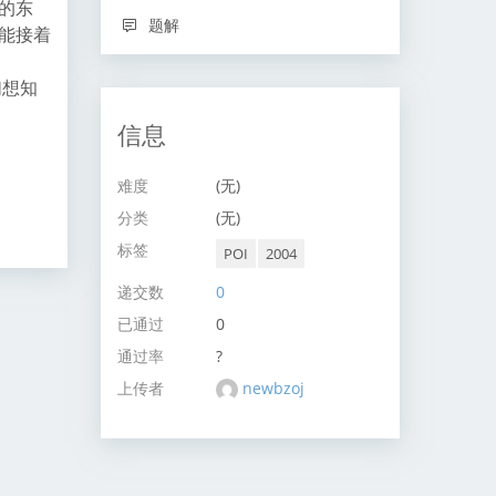
重的东
题解
才能接着
们想知
信息
难度
(无)
分类
(无)
标签
POI
2004
递交数
0
已通过
0
通过率
?
上传者
newbzoj