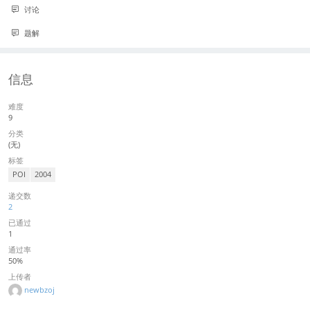
讨论
题解
信息
难度
9
分类
(无)
标签
POI
2004
递交数
2
已通过
1
通过率
50%
上传者
newbzoj