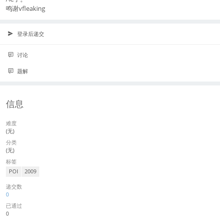
鸣谢vfleaking
登录后递交
讨论
题解
信息
难度
(无)
分类
(无)
标签
POI
2009
递交数
0
已通过
0