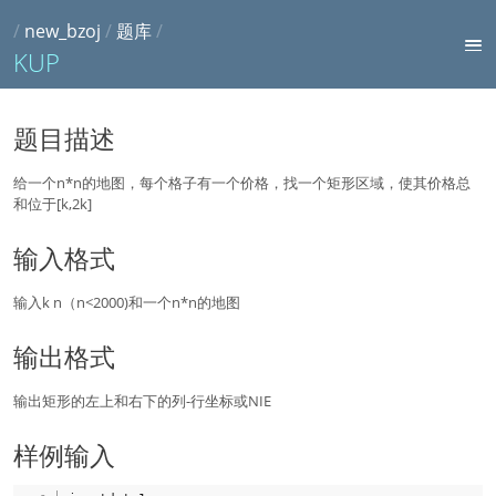
/
new_bzoj
/
题库
/
KUP
题目描述
给一个n*n的地图，每个格子有一个价格，找一个矩形区域，使其价格总
和位于[k,2k]
输入格式
输入k n（n<2000)和一个n*n的地图
输出格式
输出矩形的左上和右下的列-行坐标或NIE
样例输入