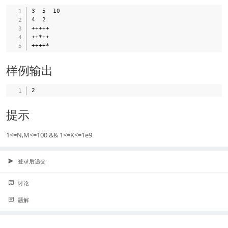
3  5  10 

4  2 

+++++ 

++*++ 

样例输出
提示
1<=N,M<=100 && 1<=K<=1e9
登录后递交
讨论
题解