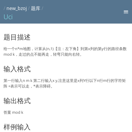
/
new_bzoj
/
题库
/
Uci
题目描述
给一个n*m地图，计算从(n,1)【注：左下角】到第x列的第y行的路径条数
mod k，走过的点不能再走，转弯只能向右转。
输入格式
第一行输入n m k 第二行输入x y,注意这里是x列Y行以下n行m行的字符矩
阵 +表示可以走，*表示障碍。
输出格式
答案 mod k
样例输入