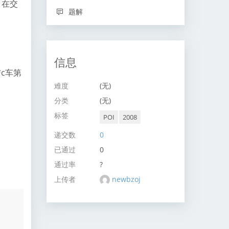
，在交
题解
信息
符与c车第
难度
(无)
分类
(无)
标签
POI
2008
递交数
0
已通过
0
通过率
?
上传者
newbzoj