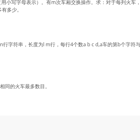
（用小写字母表示）。有m次车厢交换操作。求：对于每列火车
多有多少。
≤ m ≤ 100000) n行字符串，长度为l m行，每行4个数a b c d,a车的第b个字
全相同的火车最多数目。