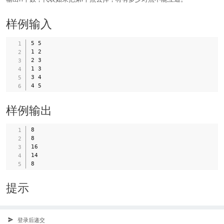
样例输入
5 5

1 2

2 3

1 3

3 4

样例输出
8

8

16

14

提示
登录后递交