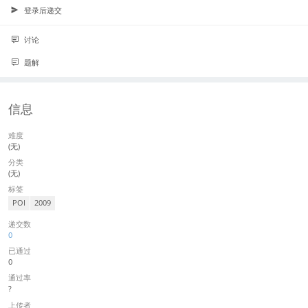
登录后递交
讨论
题解
信息
难度
(无)
分类
(无)
标签
POI
2009
递交数
0
已通过
0
通过率
?
上传者