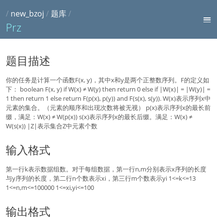
/
new_bzoj
/
题库
/
Prz
题目描述
你的任务是计算一个函数F(x, y)，其中x和y是两个正整数序列。F的定义如
下： boolean F(x, y) if W(x) ≠ W(y) then return 0 else if |W(x)| = |W(y)| =
1 then return 1 else return F(p(x), p(y)) and F(s(x), s(y)). W(x)表示序列x中
元素的集合。（元素的顺序和出现次数将被无视） p(x)表示序列x的最长前
缀，满足：W(x) ≠ W(p(x)) s(x)表示序列x的最长后缀。满足：W(x) ≠
W(s(x)) |Z|表示集合Z中元素个数
输入格式
第一行k表示数据组数。对于每组数据，第一行n,m分别表示x序列的长度
与y序列的长度，第二行n个数表示xi，第三行m个数表示yi 1<=k<=13
1<=n,m<=100000 1<=xi,yi<=100
输出格式