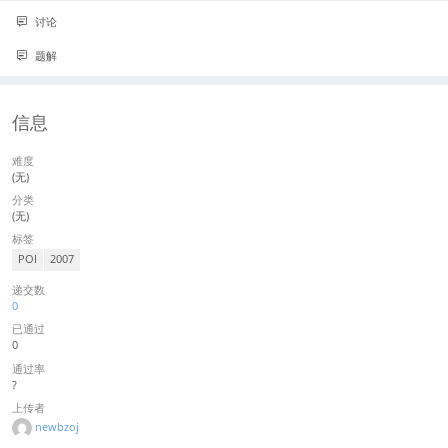
讨论
题解
信息
难度
(无)
分类
(无)
标签
POI
2007
递交数
0
已通过
0
通过率
?
上传者
newbzoj