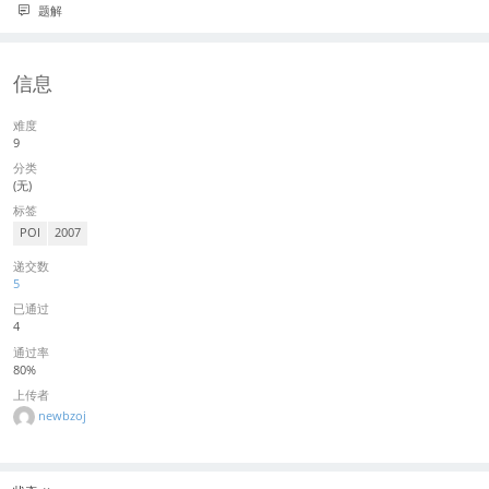
题解
信息
难度
9
分类
(无)
标签
POI
2007
递交数
5
已通过
4
通过率
80%
上传者
newbzoj