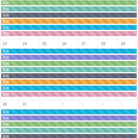
延期
延期
延期
延期
延期
延期
23
24
25
26
27
28
29
延期
延期
延期
延期
延期
延期
延期
延期
30
31
1
2
3
4
5
延期
延期
延期
延期
延期