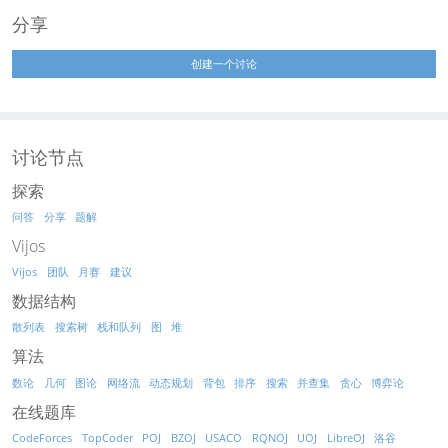
分享
创建一个讨论
讨论节点
探索
问答
分享
题解
Vijos
Vijos
团队
月赛
建议
数据结构
散列表
搜索树
栈和队列
图
堆
算法
数论
几何
图论
网络流
动态规划
背包
排序
搜索
并查集
贪心
博弈论
在线题库
CodeForces
TopCoder
POJ
BZOJ
USACO
RQNOJ
UOJ
LibreOJ
洛谷