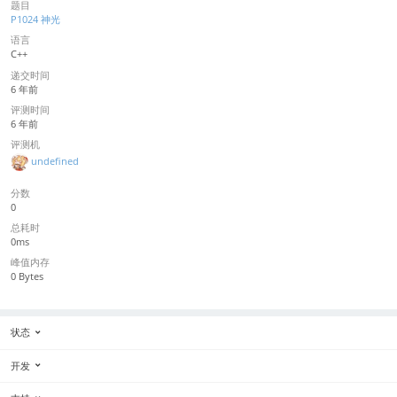
题目
P1024 神光
语言
C++
递交时间
6 年前
评测时间
6 年前
评测机
undefined
分数
0
总耗时
0ms
峰值内存
0 Bytes
状态
开发