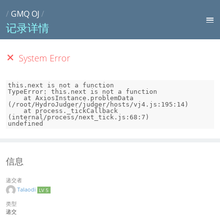
/
GMQ OJ
/
记录详情
System Error
this.next is not a function

TypeError: this.next is not a function

    at AxiosInstance.problemData 
(/root/HydroJudger/judger/hosts/vj4.js:195:14)

    at process._tickCallback 
(internal/process/next_tick.js:68:7)

undefined
信息
递交者
Talaodi
LV 5
类型
递交