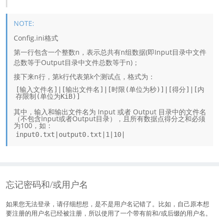
Config.ini格式
第一行包含一个整数n，表示总共有n组数据(即Input目录中文件
总数等于Output目录中文件总数等于n)；
接下来n行，第k行代表第k个测试点，格式为：
[输入文件名]|[输出文件名]|[时限(单位为秒)]|[得分]|[内
存限制(单位为KiB)]
其中，输入和输出文件名为 Input 或者 Output 目录中的文件名
（不包含Input或者Output目录），且所有数据点得分之和必须
为100，如：
input0.txt|output0.txt|1|10|
忘记密码和/或用户名
如果您无法登录，请仔细想想，是不是用户名记错了。比如，自己原本想
要注册的用户名已经被注册，所以使用了一个带有前和/或后缀的用户名。