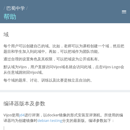
/
巴蜀中学
/
帮助
域
每个用户可以创建自己的域。比如，老师可以为课程创建一个域，然后把
题目和学生加入到此域中。再如，可以把域作为团队功能。
通过合理的设置角色及其权限，可以把域设为公开或私有。
默认域为Vijos，用户直接访问Vijos域名就会访问此域，点击Vijos Logo会
从任意域跳转回Vijos域。
每个域的题库、讨论、训练以及比赛是独立且自治的。
编译器版本及参数
Vijos使用
jd4
进行评测，以docker镜像的形式安装至评测机。所使用的编
译器均为创建镜像时
debian testing
分支的最新版。编译参数如下：