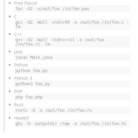
Free Pascal
fpc -O2 -o/out/foo /in/foo.pas
C
gcc -O2 -Wall -std=c99 -o /out/foo /in/foo.c -
lm
C++
g++ -O2 -Wall -std=c++11 -o /out/foo 
/in/foo.cc -lm
Java
javac Main.java
Python
python foo.py
Python 3
python3 foo.py
PHP
php foo.php
Rust
rustc -O -o /out/foo /in/foo.rs
Haskell
ghc -O -outputdir /tmp -o /out/foo /in/foo.hs