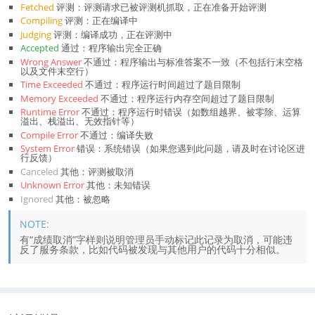
Fetched
评测：评测请求已被评测机抓取，正在准备开始评测
Compiling
评测：正在编译中
Judging
评测：编译成功，正在评测中
Accepted
通过：程序输出完全正确
Wrong Answer
不通过：程序输出与标准答案不一致（不包括行末空格
以及文件末空行）
Time Exceeded
不通过：程序运行时间超过了题目限制
Memory Exceeded
不通过：程序运行内存空间超过了题目限制
Runtime Error
不通过：程序运行时错误（如数组越界、被零除、运算
溢出、栈溢出、无效指针等）
Compile Error
不通过：编译失败
System Error
错误：系统错误（如果您遇到此问题，请及时在讨论区进
行反馈）
Canceled
其他：评测被取消
Unknown Error
其他：未知错误
Ignored
其他：被忽略
有“成绩取消”字样则说明管理员手动标记此记录为取消，可能违
反了服务条款，比如代码被发现与其他用户的代码十分相似。